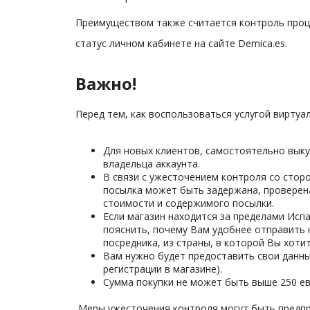
Преимуществом также считается контроль проц
статус личном кабинете на сайте Demica.es.
Важно!
Перед тем, как воспользоваться услугой виртуа
Для новых клиентов, самостоятельно выку
владельца аккаунта.
В связи с ужесточением контроля со стор
посылка может быть задержана, проверена
стоимости и содержимого посылки.
Если магазин находится за пределами Исп
пояснить, почему Вам удобнее отправить н
посредника, из страны, в которой Вы хоти
Вам нужно будет предоставить свои данные
регистрации в магазине).
Сумма покупки не может быть выше 250 ев
Меры ужесточения контроля могут быть предпр